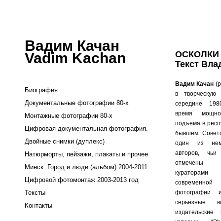
Вадим Качан
ОСКОЛКИ 
Vadim Kachan
Текст Вл
Вадим
Качан
(р
Биография
в творческую
Документальные фотографии 80-х
середине 198
время мощног
Монтажные фотографии 80-х
подъема в респ
Цифровая документальная фотография.
бывшем Совет
Двойные снимки (дуплекс)
один из нем
авторов, чь
Натюрморты, пейзажи, плакаты и прочее
отмечены
Минск. Город и люди (альбом) 2004-2011
кураторам
Цифровой фотомонтаж 2003-2013 год
современно
Тексты
фотографии 
серьезные в
Контакты
издательские 